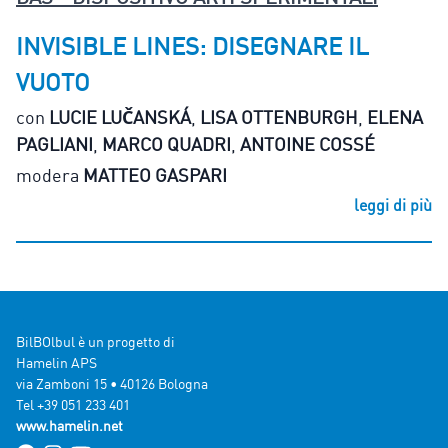
INVISIBLE LINES: DISEGNARE IL
VUOTO
con
LUCIE LUČANSKÁ
,
LISA OTTENBURGH
,
ELENA
PAGLIANI
,
MARCO QUADRI
,
ANTOINE COSSÉ
modera
MATTEO GASPARI
leggi di più
BilBOlbul è un progetto di
Hamelin APS
via Zamboni 15 • 40126 Bologna
Tel +39 051 233 401
www.hamelin.net