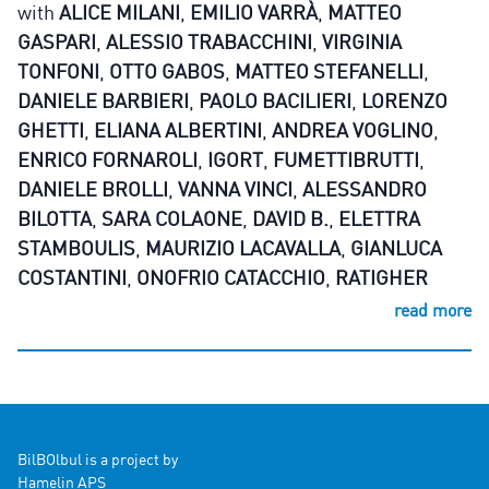
with
ALICE MILANI
,
EMILIO VARRÀ
,
MATTEO
GASPARI
,
ALESSIO TRABACCHINI
,
VIRGINIA
TONFONI
,
OTTO GABOS
,
MATTEO STEFANELLI
,
DANIELE BARBIERI
,
PAOLO BACILIERI
,
LORENZO
GHETTI
,
ELIANA ALBERTINI
,
ANDREA VOGLINO
,
ENRICO FORNAROLI
,
IGORT
,
FUMETTIBRUTTI
,
DANIELE BROLLI
,
VANNA VINCI
,
ALESSANDRO
BILOTTA
,
SARA COLAONE
,
DAVID B.
,
ELETTRA
STAMBOULIS
,
MAURIZIO LACAVALLA
,
GIANLUCA
COSTANTINI
,
ONOFRIO CATACCHIO
,
RATIGHER
read more
BilBOlbul is a project by
Hamelin APS